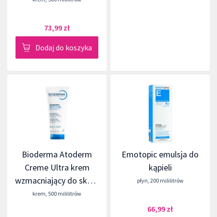
73,99 zł
Dodaj do koszyka
Bioderma Atoderm
Emotopic emulsja do
Creme Ultra krem
kąpieli
wzmacniający do skóry
płyn
,
200 mililitrów
suchej
krem
,
500 mililitrów
66,99 zł