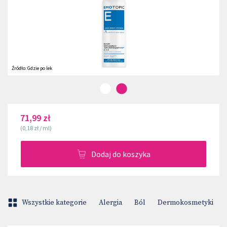
Źródło:
Gdzie po lek
71,99 zł
(
0,18 zł
/
ml
)
Dodaj do koszyka
Wszystkie kategorie
Alergia
Ból
Dermokosmetyki