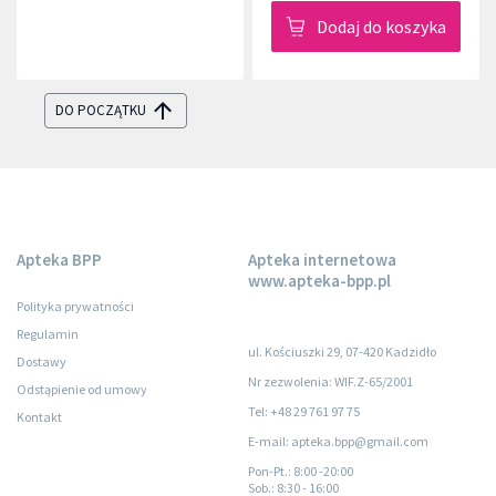
Dodaj do koszyka
DO POCZĄTKU
Apteka BPP
Apteka internetowa
www.apteka-bpp.pl
Polityka prywatności
Regulamin
ul. Kościuszki 29, 07-420 Kadzidło
Dostawy
Nr zezwolenia: WIF.Z-65/2001
Odstąpienie od umowy
Tel: +48 29 761 97 75
Kontakt
E-mail: apteka.bpp@gmail.com
Pon-Pt.
: 8:00 -20:00
Sob.
: 8:30 - 16:00