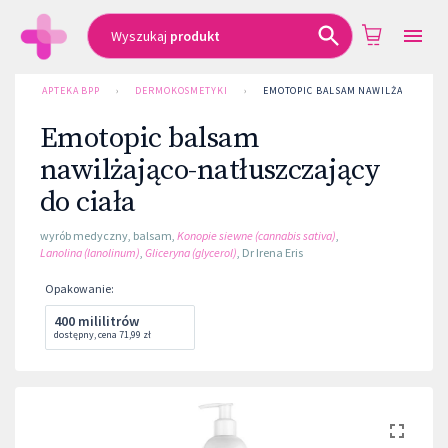
Wyszukaj
produkt
APTEKA BPP
›
DERMOKOSMETYKI
›
EMOTOPIC BALSAM NAWILŻAJĄCO-NAT
Emotopic balsam
nawilżająco-natłuszczający
do ciała
wyrób medyczny
,
balsam
,
Konopie siewne (cannabis sativa)
,
Lanolina (lanolinum)
,
Gliceryna (glycerol)
,
Dr Irena Eris
Opakowanie
:
400 mililitrów
dostępny
,
cena
71,99 zł