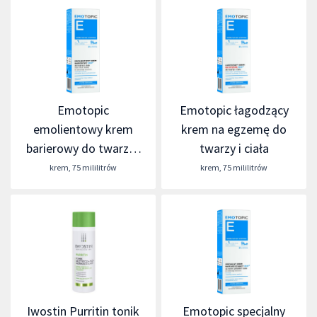
Emotopic
Emotopic łagodzący
emolientowy krem
krem na egzemę do
barierowy do twarzy i
twarzy i ciała
ciała
krem
,
75 mililitrów
krem
,
75 mililitrów
Iwostin Purritin tonik
Emotopic specjalny