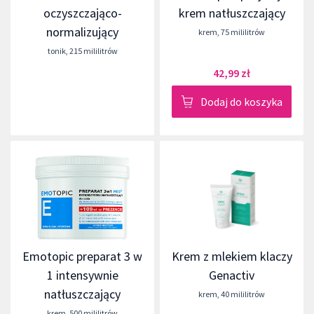
oczyszczająco-
krem natłuszczający
normalizujący
krem
,
75 mililitrów
tonik
,
215 mililitrów
42,99 zł
Dodaj do koszyka
Emotopic preparat 3 w
Krem z mlekiem klaczy
1 intensywnie
Genactiv
natłuszczający
krem
,
40 mililitrów
krem
,
500 mililitrów