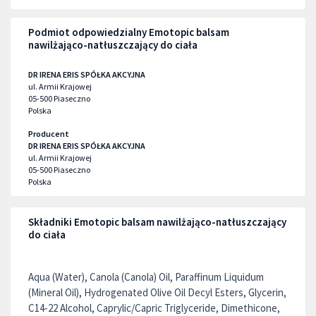
Podmiot odpowiedzialny Emotopic balsam
nawilżająco-natłuszczający do ciała
DR IRENA ERIS SPÓŁKA AKCYJNA
ul. Armii Krajowej
05-500
Piaseczno
Polska
Producent
DR IRENA ERIS SPÓŁKA AKCYJNA
ul. Armii Krajowej
05-500
Piaseczno
Polska
Składniki Emotopic balsam nawilżająco-natłuszczający
do ciała
Aqua (Water), Canola (Canola) Oil, Paraffinum Liquidum
(Mineral Oil), Hydrogenated Olive Oil Decyl Esters, Glycerin,
C14-22 Alcohol, Caprylic/Capric Triglyceride, Dimethicone,