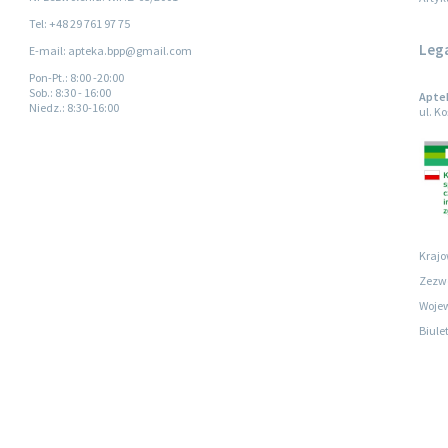
Tel: +48 29 761 97 75
Leg
E-mail: apteka.bpp@gmail.com
Pon-Pt.
: 8:00 -20:00
Sob.
: 8:30 - 16:00
Apte
Niedz.
: 8:30-16:00
ul. K
Krajo
Zezwo
Wojew
Biule