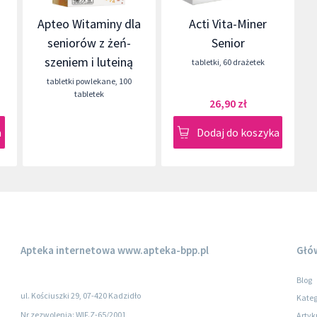
Apteo Witaminy dla
Acti Vita-Miner
seniorów z żeń-
Senior
szeniem i luteiną
tabletki
,
60 drażetek
tabletki powlekane
,
100
tabletek
26,90 zł
a
Dodaj do koszyka
Apteka internetowa
www.apteka-bpp.pl
Głó
Blog
ul. Kościuszki 29, 07-420 Kadzidło
Kateg
Nr zezwolenia: WIF.Z-65/2001
Artyk