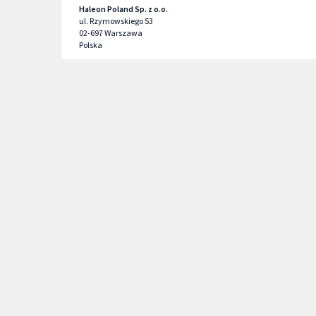
Haleon Poland Sp. z o.o.
ul. Rzymowskiego 53
02-697
Warszawa
Polska