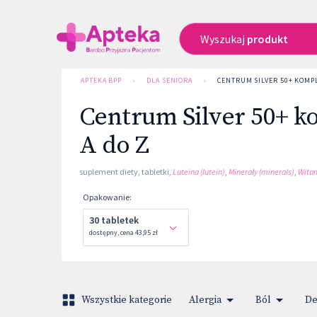
Wyszukaj
produkt
APTEKA BPP
›
DLA SENIORA
›
CENTRUM SILVER 50+ KOMPL
Centrum Silver 50+ k
A do Z
suplement diety
,
tabletki
,
Luteina (lutein)
,
Minerały (minerals)
,
Witam
Opakowanie
:
30 tabletek
dostępny
,
cena
43,95 zł
Wszystkie kategorie
Alergia
Ból
De