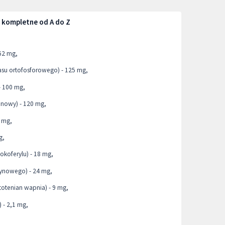
+ kompletne od A do Z
62 mg,
su ortofosforowego) - 125 mg,
- 100 mg,
inowy) - 120 mg,
0 mg,
g,
okoferylu) - 18 mg,
tynowego) - 24 mg,
otenian wapnia) - 9 mg,
) - 2,1 mg,