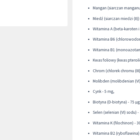
Mangan (siarczan manganu)
Miedź (siarczan miedzi (II))
Witamina A (beta-karoten i 
Witamina B6 (chlorowodore
Witamina B1 (monoazotan 
Kwas foliowy (kwas pteroi
Chrom (chlorek chromu (III)
Molibden (molibdenian (VI)
Cynk - 5 mg,
Biotyna (D-biotyna) - 75 µg
Selen (selenian (VI) sodu) -
Witamina K (filochinon) - 3
Witamina B2 (ryboflawina) 