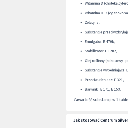
Witamina D (cholekalcyferol
Witamina B12 (cyjanokobal
Żelatyna,
Substancje przeciwzbrylają
Emulgator: E 470b,
Stabilizator: E 1202,
Olej roślinny (kokosowy i 
Substancje wypełniające: E
Przeciwutleniacz: E 321,
Barwniki: E 171, E 153.
Zawartość substancji w 1 table
Jak stosować Centrum Silver