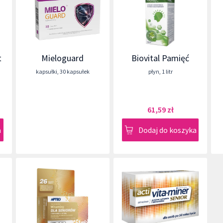
t
Mieloguard
Biovital Pamięć
kapsułki
,
30 kapsułek
płyn
,
1 litr
61,59 zł
a
Dodaj do koszyka