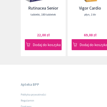
Rutinacea Senior
Vigor Cardio
tabletki
,
180 tabletek
płyn
,
1 litr
22,00 zł
69,08 zł
Dodaj do koszyka
Dodaj do koszyk
Apteka BPP
Polityka prywatności
Regulamin
Dostawy