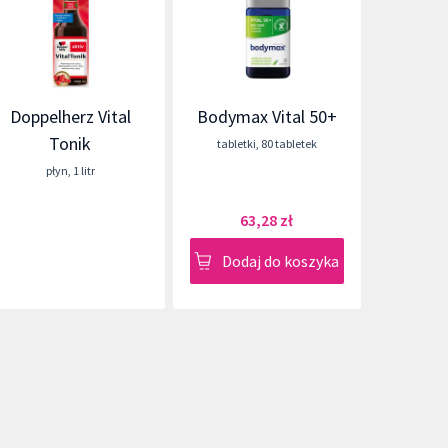
Doppelherz Vital
Bodymax Vital 50+
Tonik
tabletki
,
80 tabletek
płyn
,
1 litr
63,28 zł
Dodaj do koszyka