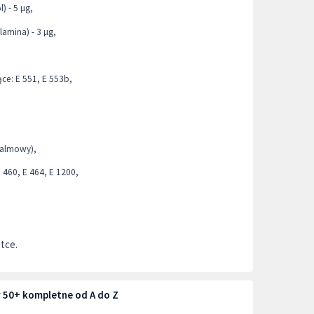
) - 5 µg,
amina) - 3 µg,
ce: E 551, E 553b,
palmowy),
 460, E 464, E 1200,
tce.
 50+ kompletne od A do Z