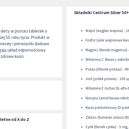
Składniki Centrum Silver 50
diety w postaci tabletek o
Wapń (węglan wapnia) - 1
j 50. roku życia. Produkt w
Fosfor (sole wapniowe kwa
erały i pierwiastki śladowe.
gają układ odpornościowy.
Magnez (tlenek magnezu) 
zdrowe kości.
Witamina C (kwas L-askorb
Potas (chlorek potasu) - 4
Jod (jodek potasu) - 100 µ
Z
Witamina E (octan DL-alfa-t
Niacyna (amid kwasu niko
Kwas pantotenowy (D-pant
Żelazo (fumaran żelaza (II)
letne od A do Z
Cynk (tlenek cynku) - 5 mg,