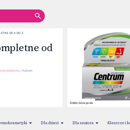
ETNE OD A DO Z
ompletne od
iny (vitamins)
,
Haleon
Źródło:
Gdzie po lek
rmokosmetyki
Dla dzieci
Dla seniora
Kleszcze i 