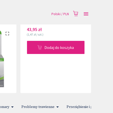
Polski
/
PLN
43,95 zł
(
1,47 zł
/
szt.
)
Dodaj do koszyka
komary
Problemy trawienne
Przeziębienie i gorączka