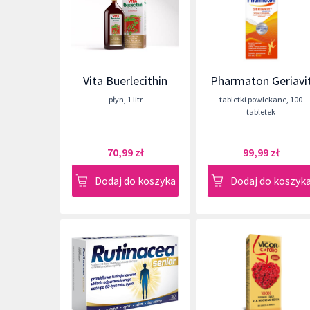
Vita Buerlecithin
Pharmaton Geriavi
płyn
,
1 litr
tabletki powlekane
,
100
tabletek
70,99 zł
99,99 zł
Dodaj do koszyka
Dodaj do koszyk