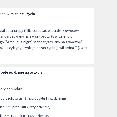
 po 6. miesiącu życia
iatostanu lipy (Tilia cordata); ekstrakt z owoców
) standaryzowany na zawartość 17% witaminy C;
go (Sambucus nigra) standaryzowany na zawartość
ku z cytryny; cynk (mleczan cynku); witamina C (kwas
ople po 6. miesiącu życia
leży od wieku:
 do 3 roku życia: 2 ml produktu 1 raz dziennie,
lat: 2 ml produktu 2 razy dziennie,
ia: 2 ml produktu 3 razy dziennie.