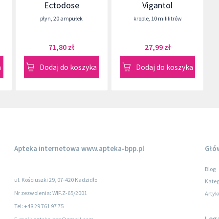
Ectodose
Vigantol
płyn
,
20 ampułek
krople
,
10 mililitrów
71,80 zł
27,99 zł
a
Dodaj do koszyka
Dodaj do koszyka
Apteka internetowa
www.apteka-bpp.pl
Głó
Blog
ul. Kościuszki 29, 07-420 Kadzidło
Kateg
Nr zezwolenia: WIF.Z-65/2001
Artyk
Tel: +48 29 761 97 75
Leg