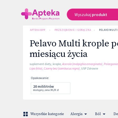
Wyszukaj
produkt
APTEKA BPP
›
PRZEZIĘBIENIE I GORĄCZKA
›
PELAVO MULTI
Pelavo Multi krople p
miesiącu życia
suplement diety
,
krople
,
Acerola (malpighia emarginata)
,
Pelargonia
Lipa (tilia)
,
Czarny bez (sambucus nigra)
,
USP Zdrowie
Opakowanie
:
20 mililitrów
dostępny
,
cena
38,29 zł
Wszystkie kategorie
Alergia
Ból
De