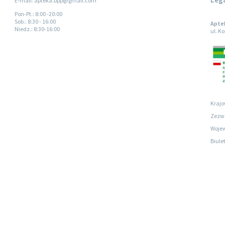
E-mail: apteka.bpp@gmail.com
Pon-Pt.
: 8:00 -20:00
Sob.
: 8:30 - 16:00
Apte
Niedz.
: 8:30-16:00
ul. K
Krajo
Zezwo
Wojew
Biule