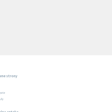
wne strony
orie
uły
alna apteka