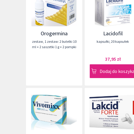
Orogermina
Lacidofil
zestaw
,
1 zestaw: 2 butelki 10
kapsułki
,
20 kapsułek
ml + 2 saszetki 1 g + 2 pompki
37,95 zł
Dodaj do koszyk