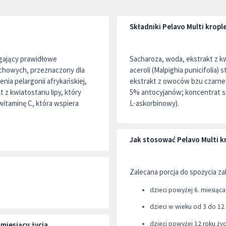
Składniki Pelavo Multi krople
agający prawidłowe
Sacharoza, woda, ekstrakt z kw
chowych, przeznaczony dla
aceroli (Malpighia punicifolia
enia pelargonii afrykańskiej,
ekstrakt z owoców bzu czarne
 z kwiatostanu lipy, który
5% antocyjanów; koncentrat so
itaminę C, która wspiera
L-askorbinowy).
Jak stosować Pelavo Multi kr
Zalecana porcja do spożycia za
dzieci powyżej 6. miesiąca
dzieci w wieku od 3 do 12 
dzieci powyżej 12 roku życ
miesiącu życia