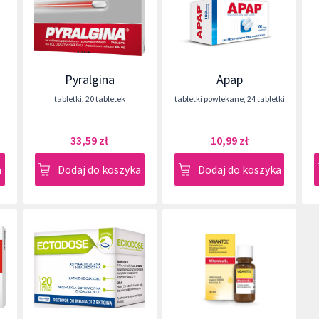
Pyralgina
Apap
tabletki
,
20 tabletek
tabletki powlekane
,
24 tabletki
33,59 zł
10,99 zł
a
Dodaj do koszyka
Dodaj do koszyka