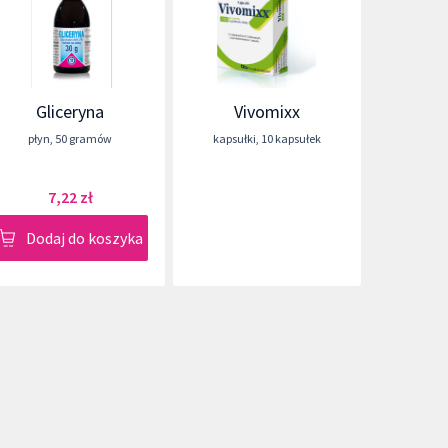
Gliceryna
Vivomixx
płyn
,
50 gramów
kapsułki
,
10 kapsułek
7,22 zł
Dodaj do koszyka