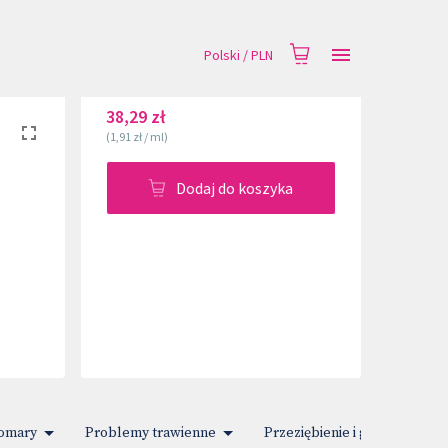
Polski
/
PLN
38,29 zł
(
1,91 zł
/
ml
)
Dodaj do koszyka
komary
Problemy trawienne
Przeziębienie i gorączka