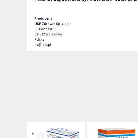
Producent
USP Zdrowie Sp. z o.o.
ul. Poleczki 35
02-822
Warszawa
Polska
pv@usp.pl