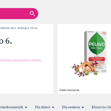
 KROPLE PO 6. MIESIĄCU ŻYCIA
o 6.
 afrykańska (pelargonium sidoides)
,
Źródło:
Gdzie po lek
rmokosmetyki
Dla dzieci
Dla seniora
Kleszcze i 