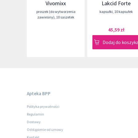
Vivomixx
Lakcid Forte
proszek (do wytworzenia
kapsułki
,
10 kapsułek
zawiesiny)
,
10 saszetek
45,59 zł
Dodaj do koszyk
Apteka BPP
Polityka prywatności
Regulamin
Dostawy
Odstąpienie od umowy
Kontakt