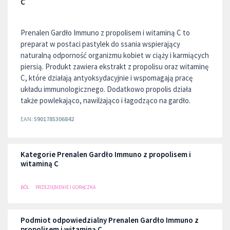
C
Prenalen Gardło Immuno z propolisem i witaminą C to
preparat w postaci pastylek do ssania wspierający
naturalną odporność organizmu kobiet w ciąży i karmiących
piersią. Produkt zawiera ekstrakt z propolisu oraz witaminę
C, które działają antyoksydacyjnie i wspomagają pracę
układu immunologicznego. Dodatkowo propolis działa
także powlekająco, nawilżająco i łagodząco na gardło.
EAN:
5901785306842
Kategorie Prenalen Gardło Immuno z propolisem i
witaminą C
BÓL
PRZEZIĘBIENIE I GORĄCZKA
Podmiot odpowiedzialny Prenalen Gardło Immuno z
propolisem i witaminą C