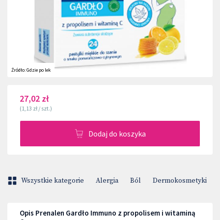
Źródło:
Gdzie po lek
27,02 zł
(
1,13 zł
/
szt.
)
Dodaj do koszyka
Wszystkie kategorie
Alergia
Ból
Dermokosmetyki
Opis Prenalen Gardło Immuno z propolisem i witaminą