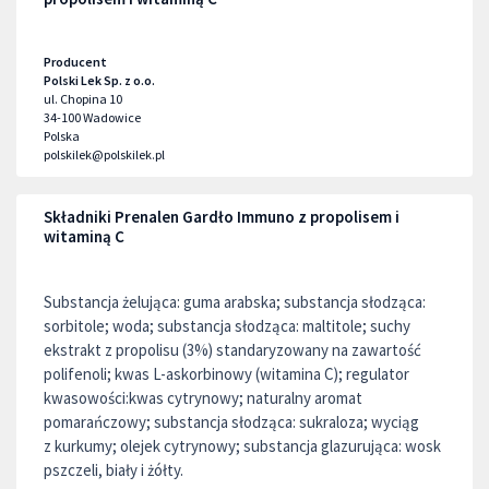
Producent
Polski Lek Sp. z o.o.
ul. Chopina 10
34-100
Wadowice
Polska
polskilek@polskilek.pl
Składniki Prenalen Gardło Immuno z propolisem i
witaminą C
Substancja żelująca: guma arabska; substancja słodząca:
sorbitole; woda; substancja słodząca: maltitole; suchy
ekstrakt z propolisu (3%) standaryzowany na zawartość
polifenoli; kwas L-askorbinowy (witamina C); regulator
kwasowości:kwas cytrynowy; naturalny aromat
pomarańczowy; substancja słodząca: sukraloza; wyciąg
z kurkumy; olejek cytrynowy; substancja glazurująca: wosk
pszczeli, biały i żółty.