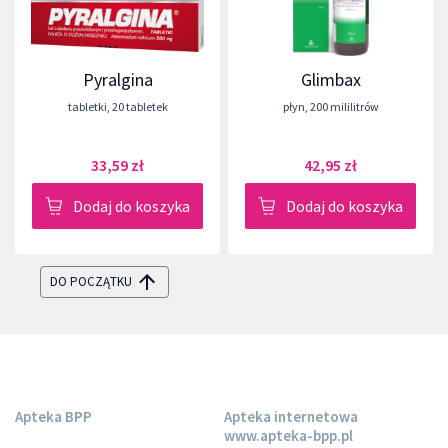
Pyralgina
Glimbax
tabletki
,
20 tabletek
płyn
,
200 mililitrów
33,59 zł
42,95 zł
Dodaj do koszyka
Dodaj do koszyka
DO POCZĄTKU
Apteka BPP
Apteka internetowa
www.apteka-bpp.pl