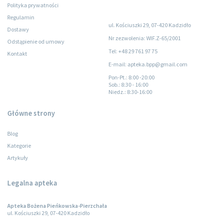
Polityka prywatności
Regulamin
ul. Kościuszki 29, 07-420 Kadzidło
Dostawy
Nr zezwolenia: WIF.Z-65/2001
Odstąpienie od umowy
Tel: +48 29 761 97 75
Kontakt
E-mail: apteka.bpp@gmail.com
Pon-Pt.
: 8:00 -20:00
Sob.
: 8:30 - 16:00
Niedz.
: 8:30-16:00
Główne strony
Blog
Kategorie
Artykuły
Legalna apteka
Apteka Bożena Pieńkowska-Pierzchała
ul. Kościuszki 29, 07-420 Kadzidło