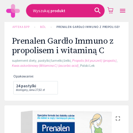
Wyszukaj
produkt
APTEKA BPP
›
BÓL
›
PRENALEN GARDŁO IMMUNO Z PROPOLISEM I WITAM
Prenalen Gardło Immuno z
propolisem i witaminą C
suplement diety
,
pastylki/lamelki/żelki
,
Propolis (kit pszczeli) (propolis)
,
Kwas askorbinowy (Witamina C) (ascorbic acid)
,
Polski Lek
Opakowanie
:
24 pastylki
dostępny
,
cena
27,02 zł