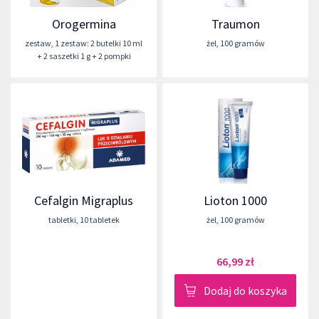
Orogermina
Traumon
zestaw
,
1 zestaw: 2 butelki 10 ml
żel
,
100 gramów
+ 2 saszetki 1 g + 2 pompki
Cefalgin Migraplus
Lioton 1000
tabletki
,
10 tabletek
żel
,
100 gramów
66,99 zł
Dodaj do koszyka