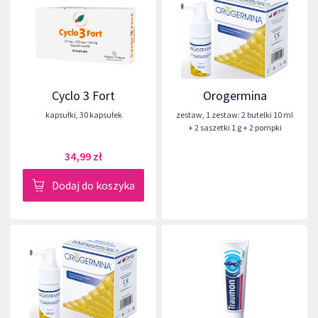
Cyclo 3 Fort
Orogermina
kapsułki
,
30 kapsułek
zestaw
,
1 zestaw: 2 butelki 10 ml
+ 2 saszetki 1 g + 2 pompki
34,99 zł
Dodaj do koszyka