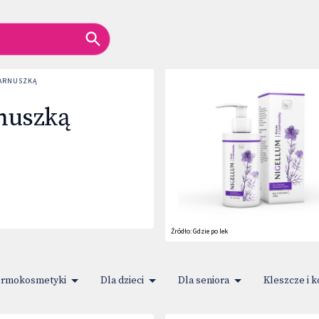
ZARNUSZKĄ
nuszką
Źródło:
Gdzie po lek
rmokosmetyki
Dla dzieci
Dla seniora
Kleszcze i 