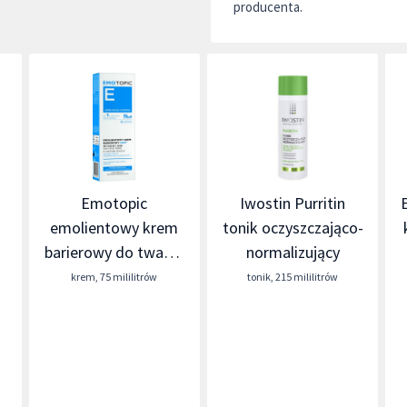
producenta.
Emotopic
Iwostin Purritin
emolientowy krem
tonik oczyszczająco-
barierowy do twarzy
normalizujący
i ciała
krem
,
75 mililitrów
tonik
,
215 mililitrów