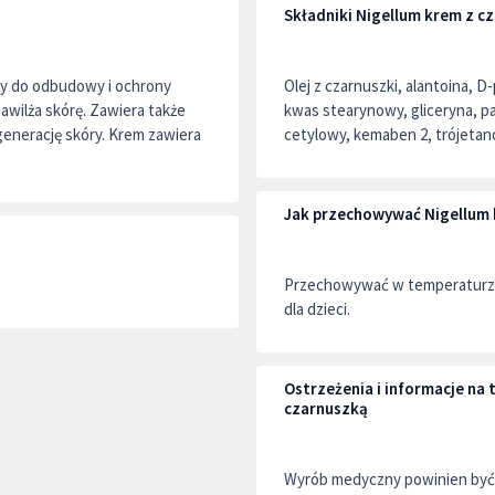
Składniki Nigellum krem z c
ny do odbudowy i ochrony
Olej z czarnuszki, alantoina, D
nawilża skórę. Zawiera także
kwas stearynowy, gliceryna, par
egenerację skóry. Krem zawiera
cetylowy, kemaben 2, trójeta
Jak przechowywać Nigellum 
Przechowywać w temperaturze
dla dzieci.
Ostrzeżenia i informacje na
czarnuszką
Wyrób medyczny powinien być 