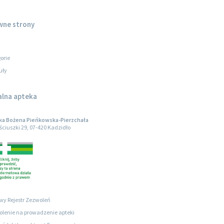
wne strony
orie
uły
alna apteka
ka Bożena Pieńkowska-Pierzchała
ościuszki 29, 07-420 Kadzidło
wy Rejestr Zezwoleń
lenie na prowadzenie apteki