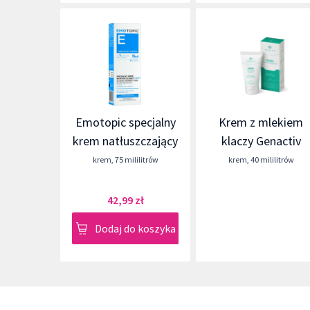
Emotopic specjalny
Krem z mlekiem
krem natłuszczający
klaczy Genactiv
krem
,
75 mililitrów
krem
,
40 mililitrów
42,99 zł
Dodaj do koszyka