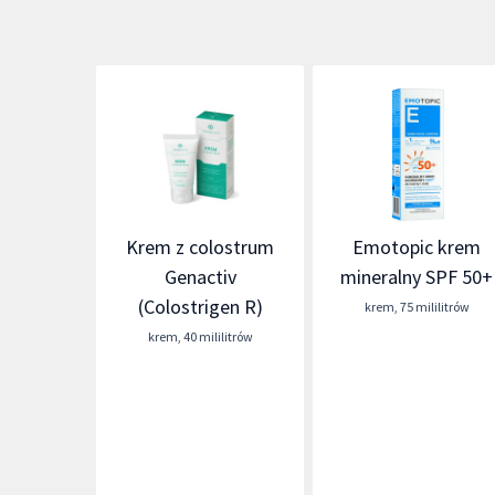
Krem z colostrum
Emotopic krem
Genactiv
mineralny SPF 50+
(Colostrigen R)
krem
,
75 mililitrów
krem
,
40 mililitrów