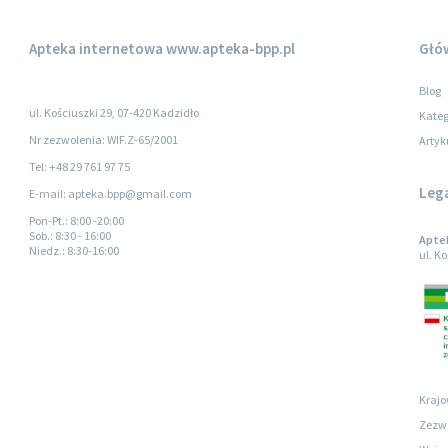
Apteka internetowa
www.apteka-bpp.pl
Głó
Blog
ul. Kościuszki 29, 07-420 Kadzidło
Kateg
Nr zezwolenia: WIF.Z-65/2001
Artyk
Tel: +48 29 761 97 75
Leg
E-mail: apteka.bpp@gmail.com
Pon-Pt.
: 8:00 -20:00
Sob.
: 8:30 - 16:00
Apte
Niedz.
: 8:30-16:00
ul. K
Krajo
Zezwo