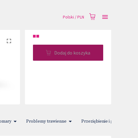
Polski
/
PLN
■■
Dodaj do koszyka
komary
Problemy trawienne
Przeziębienie i gorączka