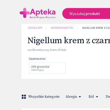
Wyszukaj
produkt
APTEKA BPP
›
DERMOKOSMETYKI
›
NIGELLUM KREM Z C
Nigellum krem z czar
wyrób medyczny
,
krem
,
Prolab
Opakowanie
:
200 gramów
niedostępny
Wszystkie kategorie
Alergia
Ból
De