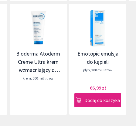
Bioderma Atoderm
Emotopic emulsja
Creme Ultra krem
do kąpieli
wzmacniający do
płyn
,
200 mililitrów
skóry suchej
krem
,
500 mililitrów
66,99 zł
Dodaj do koszyka