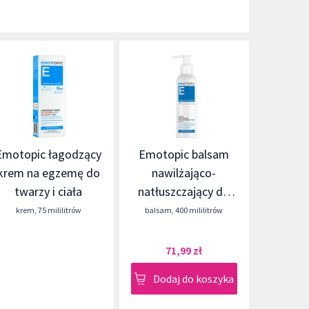
Emotopic łagodzący
Emotopic balsam
krem na egzemę do
nawilżająco-
twarzy i ciała
natłuszczający do
ciała
krem
,
75 mililitrów
balsam
,
400 mililitrów
71,99 zł
Dodaj do koszyka