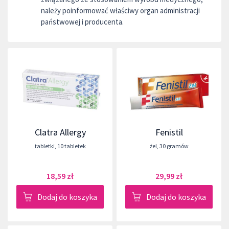
należy poinformować właściwy organ administracji
państwowej i producenta.
Clatra Allergy
Fenistil
tabletki
,
10 tabletek
żel
,
30 gramów
18,59 zł
29,99 zł
Dodaj do koszyka
Dodaj do koszyka