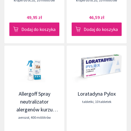
krople do oczu
,
10 mililitrów
krople do oczu
,
10 mililitrów
49,95 zł
46,59 zł
Dodaj do koszyka
Dodaj do koszyka
Allergoff Spray
Loratadyna Pylox
neutralizator
tabletki
,
10 tabletek
alergenów kurzu
domowego
aerozol
,
400 mililitrów