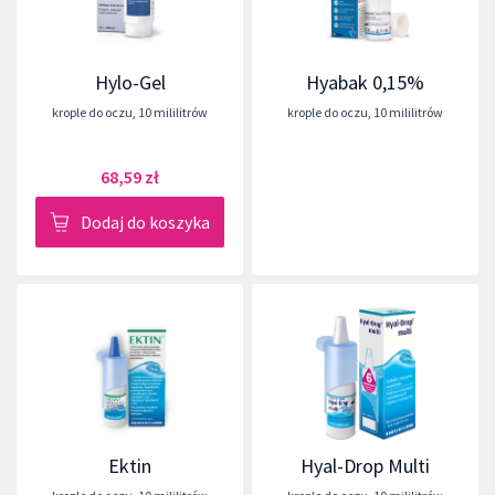
Hylo-Gel
Hyabak 0,15%
krople do oczu
,
10 mililitrów
krople do oczu
,
10 mililitrów
68,59 zł
Dodaj do koszyka
Ektin
Hyal-Drop Multi