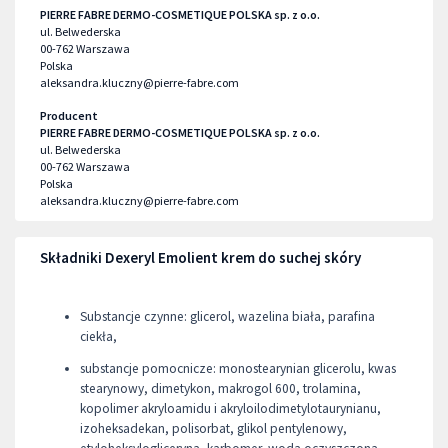
PIERRE FABRE DERMO-COSMETIQUE POLSKA sp. z o.o.
ul. Belwederska
00-762
Warszawa
Polska
aleksandra.kluczny@pierre-fabre.com
Producent
PIERRE FABRE DERMO-COSMETIQUE POLSKA sp. z o.o.
ul. Belwederska
00-762
Warszawa
Polska
aleksandra.kluczny@pierre-fabre.com
Składniki Dexeryl Emolient krem do suchej skóry
Substancje czynne: glicerol, wazelina biała, parafina
ciekła,
substancje pomocnicze: monostearynian glicerolu, kwas
stearynowy, dimetykon, makrogol 600, trolamina,
kopolimer akryloamidu i akryloilodimetylotaurynianu,
izoheksadekan, polisorbat, glikol pentylenowy,