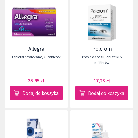
Allegra
Polcrom
tabletki powlekane
,
20 tabletek
krople do oczu
,
2 butelki 5
mililitrów
35,95 zł
17,23 zł
Dodaj do koszyka
Dodaj do koszyka