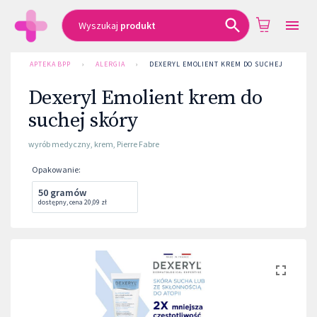
Wyszukaj
produkt
APTEKA BPP
›
ALERGIA
›
DEXERYL EMOLIENT KREM DO SUCHEJ SKÓRY
Dexeryl Emolient krem do
suchej skóry
wyrób medyczny
,
krem
,
Pierre Fabre
Opakowanie
:
50 gramów
dostępny
,
cena
20,09 zł