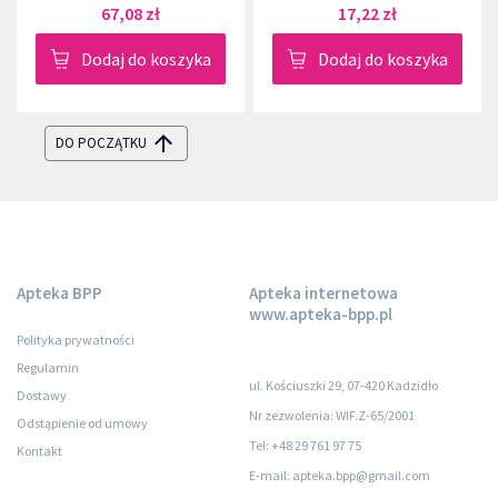
67,08 zł
17,22 zł
Dodaj do koszyka
Dodaj do koszyka
DO POCZĄTKU
Apteka BPP
Apteka internetowa
www.apteka-bpp.pl
Polityka prywatności
Regulamin
ul. Kościuszki 29, 07-420 Kadzidło
Dostawy
Nr zezwolenia: WIF.Z-65/2001
Odstąpienie od umowy
Tel: +48 29 761 97 75
Kontakt
E-mail: apteka.bpp@gmail.com