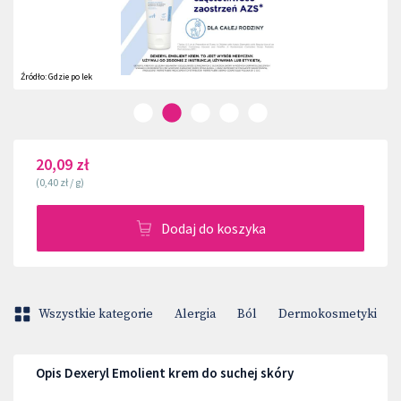
Źródło:
Gdzie po lek
20,09 zł
(
0,40 zł
/
g
)
Dodaj do koszyka
Wszystkie kategorie
Alergia
Ból
Dermokosmetyki
Opis Dexeryl Emolient krem do suchej skóry